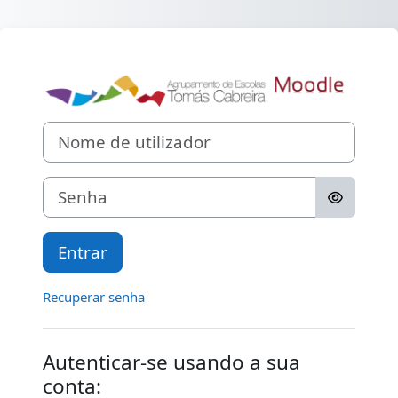
Ir para o conteúdo principal
Entrar em Mood
Nome de utilizador
Senha
Entrar
Recuperar senha
Autenticar-se usando a sua
conta: